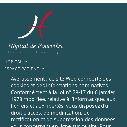
HÔPITAL
ESPACE PATIENT
ESPACE PROFESSIONNEL
Avertissement : ce site Web comporte des
REJOIGNEZ NOS ÉQUIPES
cookies et des informations nominatives.
NOUS SOUTENIR
Conformément à la loi n° 78-17 du 6 janvier
NOUS CONTACTER
1978 modifiée, relative à l’informatique, aux
DONNÉES PERSONNELLES
fichiers et aux libertés, vous disposez d’un
10 rue Roger Radisson
droit d’accès, de modification, de
69005, LYON
rectification et de suppression des données
04 72 57 30 00
vous concernant en ligne sur ce site. Pour