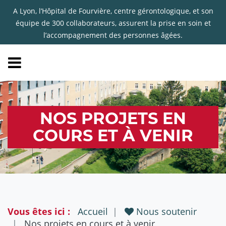
A Lyon, l’Hôpital de Fourvière, centre gérontologique, et son
équipe de 300 collaborateurs, assurent la prise en soin et
l’accompagnement des personnes âgées.
NOS PROJETS EN
COURS ET À VENIR
Vous êtes ici :
Accueil
Nous soutenir
Nos projets en cours et à venir