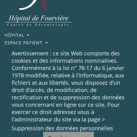
HÔPITAL
ESPACE PATIENT
ESPACE PROFESSIONNEL
Avertissement : ce site Web comporte des
REJOIGNEZ NOS ÉQUIPES
cookies et des informations nominatives.
NOUS SOUTENIR
Conformément à la loi n° 78-17 du 6 janvier
NOUS CONTACTER
1978 modifiée, relative à l’informatique, aux
DONNÉES PERSONNELLES
fichiers et aux libertés, vous disposez d’un
10 rue Roger Radisson
droit d’accès, de modification, de
69005, LYON
rectification et de suppression des données
04 72 57 30 00
vous concernant en ligne sur ce site. Pour
exercer ce droit adressez vous à
l’administrateur du site via la page >
Suppression des données personnelles
Copyright © 2018-2026
Site créé par
GDA,
-