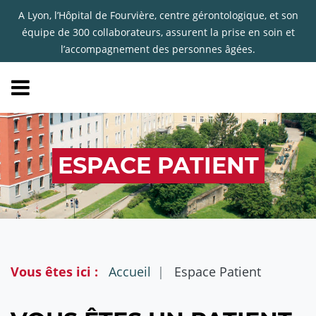
A Lyon, l’Hôpital de Fourvière, centre gérontologique, et son
équipe de 300 collaborateurs, assurent la prise en soin et
l’accompagnement des personnes âgées.
ESPACE PATIENT
Vous êtes ici :
Accueil
Espace Patient