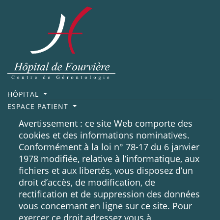
HÔPITAL
ESPACE PATIENT
ESPACE PROFESSIONNEL
Avertissement : ce site Web comporte des
REJOIGNEZ NOS ÉQUIPES
cookies et des informations nominatives.
NOUS SOUTENIR
Conformément à la loi n° 78-17 du 6 janvier
NOUS CONTACTER
1978 modifiée, relative à l’informatique, aux
DONNÉES PERSONNELLES
fichiers et aux libertés, vous disposez d’un
10 rue Roger Radisson
droit d’accès, de modification, de
69005, LYON
rectification et de suppression des données
04 72 57 30 00
vous concernant en ligne sur ce site. Pour
exercer ce droit adressez vous à